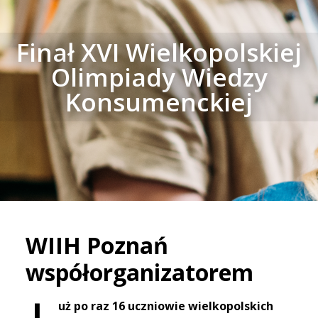
Finał XVI Wielkopolskiej
Olimpiady Wiedzy
Konsumenckiej
WIIH Poznań
współorganizatorem
uż po raz 16 uczniowie wielkopolskich