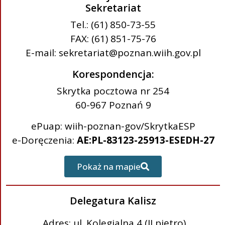
Sekretariat
Tel.: (61) 850-73-55
FAX: (61) 851-75-76
E-mail: sekretariat@poznan.wiih.gov.pl
Korespondencja:
Skrytka pocztowa nr 254
60-967 Poznań 9
ePuap: wiih-poznan-gov/SkrytkaESP
e-Doręczenia:
AE:PL-83123-25913-ESEDH-27
Pokaż na mapie
Delegatura Kalisz
Adres: ul. Kolegialna 4 (II piętro)