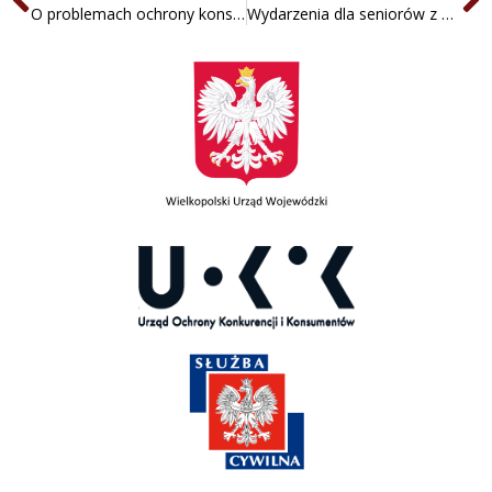
O problemach ochrony konsumentów z Inspekcją Handlową
Wydarzenia dla seniorów z udziałem WIIH w Poznaniu