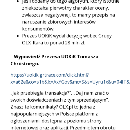
Jeśli dodamy do tego algorytm, który istotnie
zniekształca pierwotny charakter oceny,
zwłaszcza negatywnej, to mamy przepis na
naruszanie zbiorowych interesów
konsumentów.
Prezes UOKiK wydał decyzję wobec Grupy
OLX. Kara to ponad 28 mln zł.
Wypowiedź Prezesa UOKiK Tomasza
Chróstnego.
https://uokik.grtrace.com/click.html?
x=a62e&co=s1b&lc=AxYGov&mc=S&s=Uyru1x&u=04IT
„Jak przebiegła transakcja?”, „Daj nam znać o
swoich doświadczeniach z tym sprzedającym”.
Znasz te komunikaty? OLX.pl to jedna z
najpopularniejszych w Polsce platform z
ogłoszeniami, dostępna z poziomu strony
internetowej oraz aplikacji. Przedmiotem obrotu