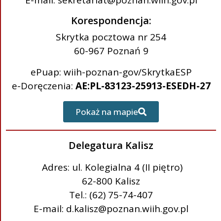
E-mail: sekretariat@poznan.wiih.gov.pl
Korespondencja:
Skrytka pocztowa nr 254
60-967 Poznań 9
ePuap: wiih-poznan-gov/SkrytkaESP
e-Doręczenia:
AE:PL-83123-25913-ESEDH-27
Pokaż na mapie
Delegatura Kalisz
Adres: ul. Kolegialna 4 (II piętro)
62-800 Kalisz
Tel.: (62) 75-74-407
E-mail: d.kalisz@poznan.wiih.gov.pl