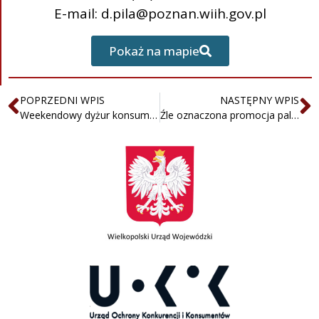
E-mail: d.pila@poznan.wiih.gov.pl
Pokaż na mapie
POPRZEDNI WPIS
NASTĘPNY WPIS
Weekendowy dyżur konsumencki w dniach 16-17.03.2024 roku
Źle oznaczona promocja paliw na SHELL Polska? Zarzuty Urzędu