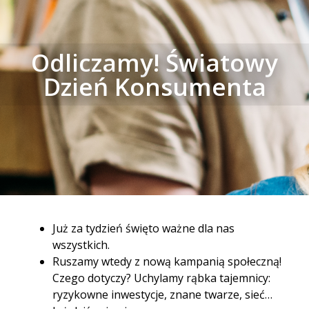
Odliczamy! Światowy
Dzień Konsumenta
Już za tydzień święto ważne dla nas
wszystkich.
Ruszamy wtedy z nową kampanią społeczną!
Czego dotyczy? Uchylamy rąbka tajemnicy:
ryzykowne inwestycje, znane twarze, sieć…