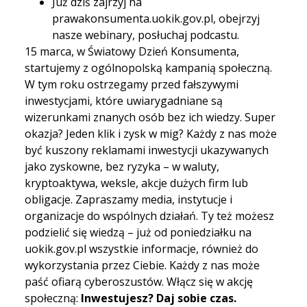
Już dziś zajrzyj na
prawakonsumenta.uokik.gov.pl, obejrzyj
nasze webinary, posłuchaj podcastu.
15 marca, w Światowy Dzień Konsumenta,
startujemy z ogólnopolską kampanią społeczną.
W tym roku ostrzegamy przed fałszywymi
inwestycjami, które uwiarygadniane są
wizerunkami znanych osób bez ich wiedzy. Super
okazja? Jeden klik i zysk w mig? Każdy z nas może
być kuszony reklamami inwestycji ukazywanych
jako zyskowne, bez ryzyka – w waluty,
kryptoaktywa, weksle, akcje dużych firm lub
obligacje. Zapraszamy media, instytucje i
organizacje do wspólnych działań. Ty też możesz
podzielić się wiedzą – już od poniedziałku na
uokik.gov.pl wszystkie informacje, również do
wykorzystania przez Ciebie. Każdy z nas może
paść ofiarą cyberoszustów. Włącz się w akcję
społeczną:
Inwestujesz? Daj sobie czas.