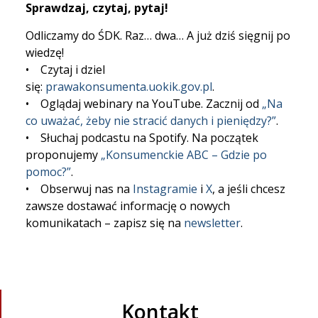
Sprawdzaj, czytaj, pytaj!
Odliczamy do ŚDK. Raz… dwa… A już dziś sięgnij po
wiedzę!
• Czytaj i dziel
się:
prawakonsumenta.uokik.gov.pl
.
• Oglądaj webinary na YouTube. Zacznij od
„Na
co uważać, żeby nie stracić danych i pieniędzy?”
.
• Słuchaj podcastu na Spotify. Na początek
proponujemy
„Konsumenckie ABC – Gdzie po
pomoc?”
.
• Obserwuj nas na
Instagramie
i
X
, a jeśli chcesz
zawsze dostawać informację o nowych
komunikatach – zapisz się na
newsletter
.
Kontakt