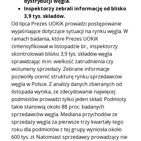
dystrybucji węgla.
Inspektorzy zebrali informację od blisko
3,9 tys. składów.
Od lipca Prezes UOKiK prowadzi postępowanie
wyjaśniające dotyczące sytuacji na rynku węgla. W
ramach badania, które Prezes UOKiK
zintensyfikował w listopadzie br., inspektorzy
skontrolowali blisko 3,9 tys. składów węgla
sprawdzając m.in. wielkość zatrudnienia czy
wolumeny sprzedaży. Zebrane informacje
pozwoliły ocenić strukturę rynku sprzedawców
węgla w Polsce. Z analizy danych zbieranych od
listopada wynika, że zdecydowanie najwięcej
podmiotów prowadzi tylko jeden skład. Podmioty
takie stanowią około 88 proc. badanych
sprzedawców węgla. Mediana przychodów ze
sprzedaży węgla za pierwsze trzy kwartały tego
roku dla podmiotów z tej grupy wyniosła około
600 tys. zł. Natomiast sprzedawcy prowadzący nie