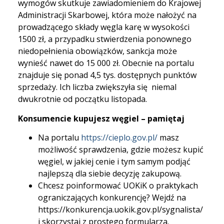
wymogów skutkuje zawiadomieniem do Krajowej
Administracji Skarbowej, która może nałożyć na
prowadzącego składy węgla karę w wysokości
1500 zł, a przypadku stwierdzenia ponownego
niedopełnienia obowiązków, sankcja może
wynieść nawet do 15 000 zł. Obecnie na portalu
znajduje się ponad 4,5 tys. dostępnych punktów
sprzedaży. Ich liczba zwiększyła się niemal
dwukrotnie od początku listopada.
Konsumencie kupujesz węgiel – pamiętaj
Na portalu
https://cieplo.gov.pl/
masz
możliwość sprawdzenia, gdzie możesz kupić
węgiel, w jakiej cenie i tym samym podjąć
najlepszą dla siebie decyzję zakupową.
Chcesz poinformować UOKiK o praktykach
ograniczających konkurencję? Wejdź na
https://konkurencja.uokik.gov.pl/sygnalista/
i skorzystaj z prostego formularza.