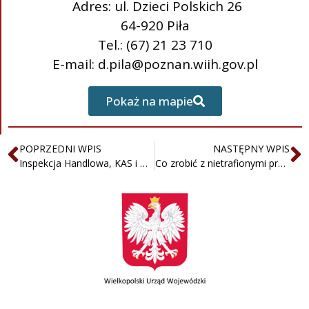
Adres: ul. Dzieci Polskich 26
64-920 Piła
Tel.: (67) 21 23 710
E-mail: d.pila@poznan.wiih.gov.pl
Pokaż na mapie
POPRZEDNI WPIS
NASTĘPNY WPIS
Inspekcja Handlowa, KAS i UOKiK skontrolowali zabawki
Co zrobić z nietrafionymi prezentami?