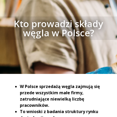
Kto prowadzi składy
węgla w Polsce?
W Polsce sprzedażą węgla zajmują się
przede wszystkim małe firmy,
zatrudniające niewielką liczbę
pracowników.
To wnioski z badania struktury rynku