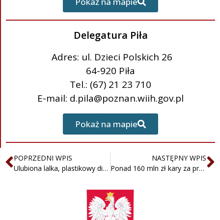
Pokaż na mapie
Delegatura Piła
Adres: ul. Dzieci Polskich 26
64-920 Piła
Tel.: (67) 21 23 710
E-mail: d.pila@poznan.wiih.gov.pl
Pokaż na mapie
POPRZEDNI WPIS
NASTĘPNY WPIS
Ulubiona lalka, plastikowy dinozaur, gumowa kaczka – ile ftalanów w zabawce? Kontrola Inspekcji Handlowej
Ponad 160 mln zł kary za promocję „Tarcza Biedronki antyinflacyjna”