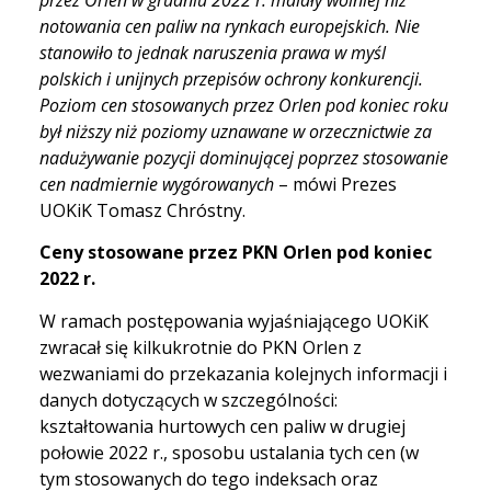
przez Orlen
w grudniu 2022 r. malały wolniej niż
notowania cen paliw na rynkach europejskich. Nie
stanowiło to jednak
naruszenia prawa w myśl
polskich i unijnych przepisów ochrony konkurencji.
Poziom cen stosowanych przez Orlen pod koniec roku
był niższy niż poziomy uznawane w orzecznictwie za
nadużywanie pozycji dominującej poprzez stosowanie
cen nadmiernie wygórowanych
– mówi Prezes
UOKiK Tomasz Chróstny.
Ceny stosowane przez PKN Orlen pod koniec
2022 r.
W ramach postępowania wyjaśniającego UOKiK
zwracał się kilkukrotnie do PKN Orlen z
wezwaniami do przekazania kolejnych informacji i
danych dotyczących w szczególności:
kształtowania hurtowych cen paliw w drugiej
połowie 2022 r., sposobu ustalania tych cen (w
tym stosowanych do tego indeksach oraz