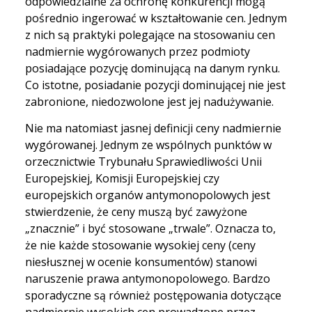
odpowiedzialne za ochronę konkurencji mogą
pośrednio ingerować w kształtowanie cen. Jednym
z nich są praktyki polegające na stosowaniu cen
nadmiernie wygórowanych przez podmioty
posiadające pozycję dominującą na danym rynku.
Co istotne, posiadanie pozycji dominującej nie jest
zabronione, niedozwolone jest jej nadużywanie.
Nie ma natomiast jasnej definicji ceny nadmiernie
wygórowanej. Jednym ze wspólnych punktów w
orzecznictwie Trybunału Sprawiedliwości Unii
Europejskiej, Komisji Europejskiej czy
europejskich organów antymonopolowych jest
stwierdzenie, że ceny muszą być zawyżone
„znacznie” i być stosowane „trwale”. Oznacza to,
że nie każde stosowanie wysokiej ceny (ceny
niesłusznej w ocenie konsumentów) stanowi
naruszenie prawa antymonopolowego. Bardzo
sporadyczne są również postępowania dotyczące
nadmiernie wysokich cen prowadzone przez