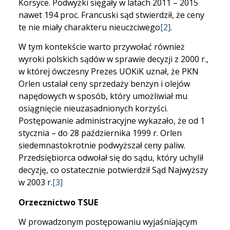
Korsyce. Podwyżki sięgały w latach 2011 – 2015
nawet 194 proc. Francuski sąd stwierdził, że ceny
te nie miały charakteru nieuczciwego
[2]
.
W tym kontekście warto przywołać również
wyroki polskich sądów w sprawie decyzji z 2000 r.,
w której ówczesny Prezes UOKiK uznał, że PKN
Orlen ustalał ceny sprzedaży benzyn i olejów
napędowych w sposób, który umożliwiał mu
osiągnięcie nieuzasadnionych korzyści.
Postępowanie administracyjne wykazało, że od 1
stycznia – do 28 października 1999 r. Orlen
siedemnastokrotnie podwyższał ceny paliw.
Przedsiębiorca odwołał się do sądu, który uchylił
decyzję, co ostatecznie potwierdził Sąd Najwyższy
w 2003 r.
[3]
Orzecznictwo TSUE
W prowadzonym postępowaniu wyjaśniającym