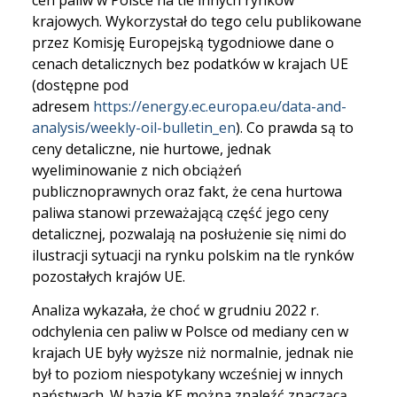
cen paliw w Polsce na tle innych rynków
krajowych. Wykorzystał do tego celu publikowane
przez Komisję Europejską tygodniowe dane o
cenach detalicznych bez podatków w krajach UE
(dostępne pod
adresem
https://energy.ec.europa.eu/data-and-
analysis/weekly-oil-bulletin_en
). Co prawda są to
ceny detaliczne, nie hurtowe, jednak
wyeliminowanie z nich obciążeń
publicznoprawnych oraz fakt, że cena hurtowa
paliwa stanowi przeważającą część jego ceny
detalicznej, pozwalają na posłużenie się nimi do
ilustracji sytuacji na rynku polskim na tle rynków
pozostałych krajów UE.
Analiza wykazała, że choć w grudniu 2022 r.
odchylenia cen paliw w Polsce od mediany cen w
krajach UE były wyższe niż normalnie, jednak nie
był to poziom niespotykany wcześniej w innych
państwach. W bazie KE można znaleźć znaczącą