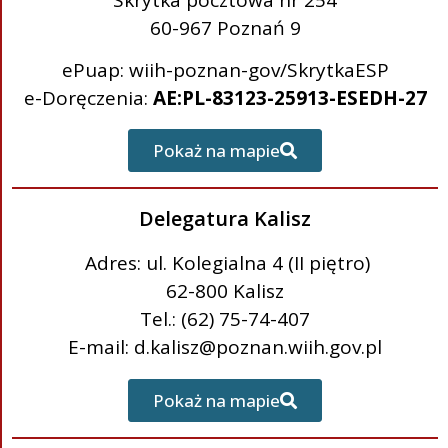
60-967 Poznań 9
ePuap: wiih-poznan-gov/SkrytkaESP
e-Doręczenia:
AE:PL-83123-25913-ESEDH-27
Pokaż na mapie
Delegatura Kalisz
Adres: ul. Kolegialna 4 (II piętro)
62-800 Kalisz
Tel.: (62) 75-74-407
E-mail: d.kalisz@poznan.wiih.gov.pl
Pokaż na mapie