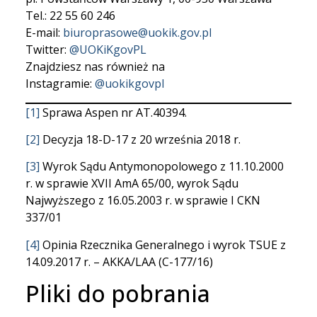
Tel.: 22 55 60 246
E-mail:
biuroprasowe@uokik.gov.pl
Twitter:
@UOKiKgovPL
Znajdziesz nas również na
Instagramie:
@uokikgovpl
[1]
Sprawa Aspen nr AT.40394.
[2]
Decyzja 18-D-17 z 20 września 2018 r.
[3]
Wyrok Sądu Antymonopolowego z 11.10.2000
r. w sprawie XVII AmA 65/00, wyrok Sądu
Najwyższego z 16.05.2003 r. w sprawie I CKN
337/01
[4]
Opinia Rzecznika Generalnego i wyrok TSUE z
14.09.2017 r. – AKKA/LAA (C-177/16)
Pliki do pobrania