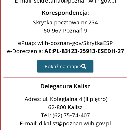
E-mail: sekretariat@poznan.wiih.gov.pl
Korespondencja:
Skrytka pocztowa nr 254
60-967 Poznań 9
ePuap: wiih-poznan-gov/SkrytkaESP
e-Doręczenia:
AE:PL-83123-25913-ESEDH-27
Pokaż na mapie
Delegatura Kalisz
Adres: ul. Kolegialna 4 (II piętro)
62-800 Kalisz
Tel.: (62) 75-74-407
E-mail: d.kalisz@poznan.wiih.gov.pl