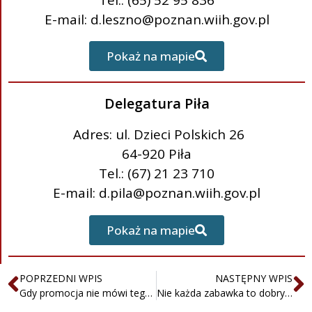
Tel.: (65) 52 95 836
E-mail: d.leszno@poznan.wiih.gov.pl
Pokaż na mapie
Delegatura Piła
Adres: ul. Dzieci Polskich 26
64-920 Piła
Tel.: (67) 21 23 710
E-mail: d.pila@poznan.wiih.gov.pl
Pokaż na mapie
POPRZEDNI WPIS
NASTĘPNY WPIS
Gdy promocja nie mówi tego, co ważne – blisko 105 mln zł kary dla Biedronki
Nie każda zabawka to dobry prezent – kontrola Inspekcji Handlowej