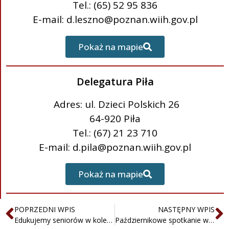
Tel.: (65) 52 95 836
E-mail: d.leszno@poznan.wiih.gov.pl
Pokaż na mapie
Delegatura Piła
Adres: ul. Dzieci Polskich 26
64-920 Piła
Tel.: (67) 21 23 710
E-mail: d.pila@poznan.wiih.gov.pl
Pokaż na mapie
POPRZEDNI WPIS
NASTĘPNY WPIS
Edukujemy seniorów w kolejnej dzielnicy Poznania
Październikowe spotkanie w Klubie Seniora „Złoty liść”